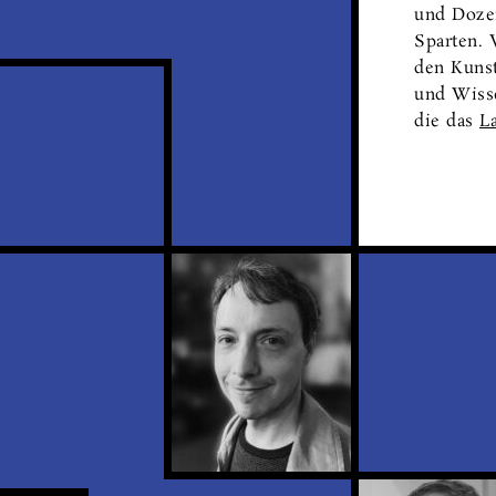
und Dozen
Sparten. 
den Kunst
und Wisse
die das
L