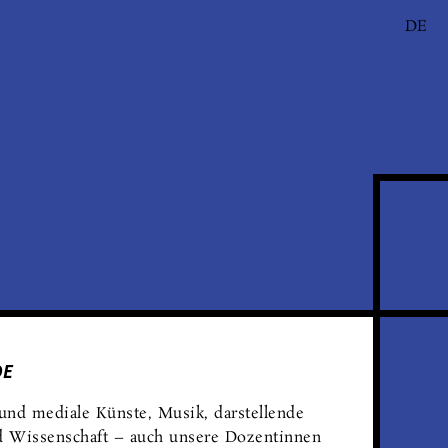
DE
und mediale Künste, Musik, darstel­lende
 Wissen­schaft – auch unsere Dozen­tinnen